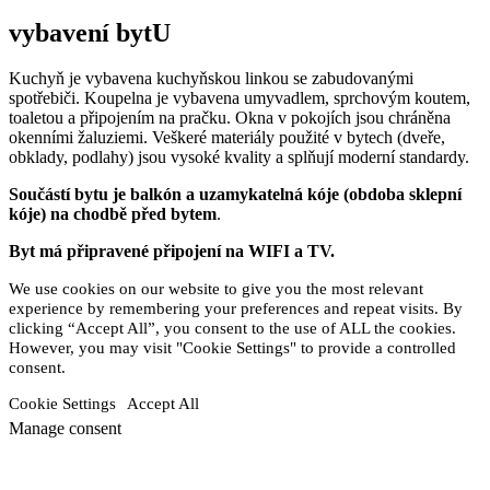
vybavení bytU
Kuchyň je vybavena kuchyňskou linkou se zabudovanými
spotřebiči. Koupelna je vybavena umyvadlem, sprchovým koutem,
toaletou a připojením na pračku. Okna v pokojích jsou chráněna
okenními žaluziemi. Veškeré materiály použité v bytech (dveře,
obklady, podlahy) jsou vysoké kvality a splňují moderní standardy.
Součástí bytu je balkón a uzamykatelná kóje (obdoba sklepní
kóje) na chodbě před bytem
.
Byt má připravené připojení na WIFI a TV.
We use cookies on our website to give you the most relevant
experience by remembering your preferences and repeat visits. By
clicking “Accept All”, you consent to the use of ALL the cookies.
However, you may visit "Cookie Settings" to provide a controlled
consent.
Cookie Settings
Accept All
Manage consent